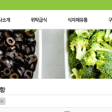
사소개
위탁급식
식자재유통
항
이지