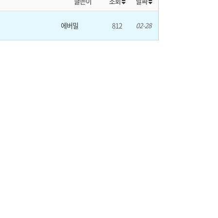
글쓴이
조회
날짜
에버밀
812
02-28