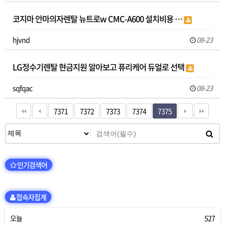
코지마 안마의자렌탈 뉴트로w CMC-A600 설치비용 …
hjvnd
08-23
LG정수기렌탈 현금지원 알아보고 퓨리케어 듀얼로 선택
sqfqac
08-23
7371
7372
7373
7374
7375
인기검색어
접속자집계
오늘
527