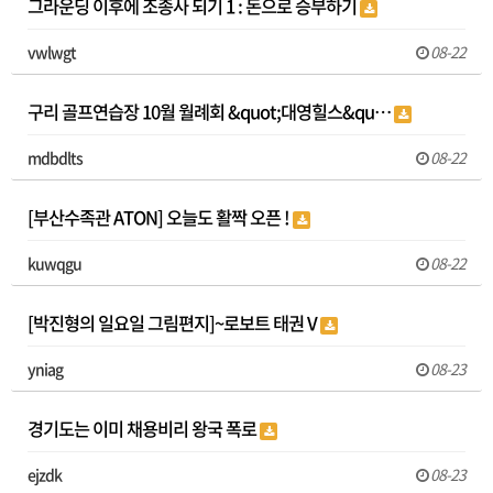
그라운딩 이후에 조종사 되기 1 : 돈으로 승부하기
vwlwgt
08-22
구리 골프연습장 10월 월례회 &quot;대영힐스&qu…
mdbdlts
08-22
[부산수족관 ATON] 오늘도 활짝 오픈 !
kuwqgu
08-22
[박진형의 일요일 그림편지]~로보트 태권 V
yniag
08-23
경기도는 이미 채용비리 왕국 폭로
ejzdk
08-23