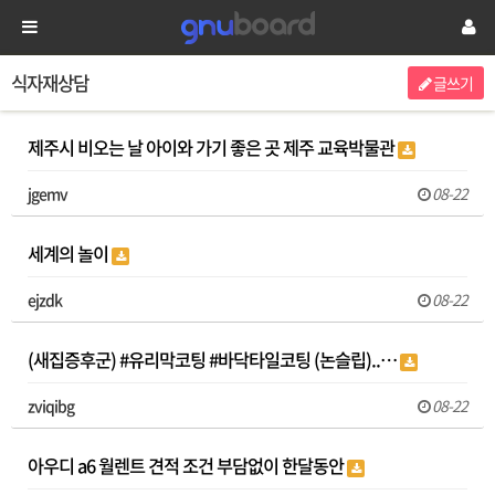
식자재상담
글쓰기
제주시 비오는 날 아이와 가기 좋은 곳 제주 교육박물관
jgemv
08-22
세계의 놀이
ejzdk
08-22
(새집증후군) #유리막코팅 #바닥타일코팅 (논슬립)..…
zviqibg
08-22
아우디 a6 월렌트 견적 조건 부담없이 한달동안