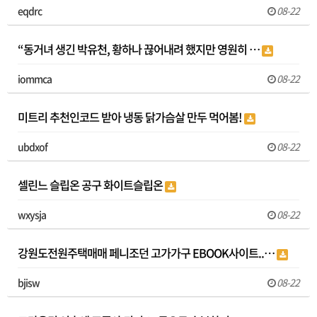
eqdrc
08-22
“동거녀 생긴 박유천, 황하나 끊어내려 했지만 영원히 …
iommca
08-22
미트리 추천인코드 받아 냉동 닭가슴살 만두 먹어봄!
ubdxof
08-22
셀린느 슬립온 공구 화이트슬립온
wxysja
08-22
강원도전원주택매매 페니조던 고가가구 EBOOK사이트..…
bjisw
08-22