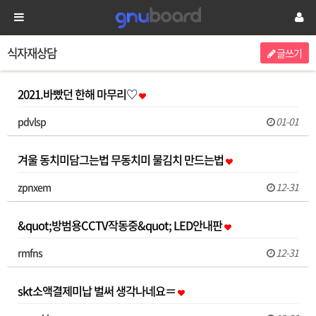
식자재상담
글쓰기
2021.바빴던 한해 마무리♡
pdvlsp
01-01
겨울 동치미담그는법 무동치미 물김치 만드는법
zpnxem
12-31
&quot;방범용CCTV작동중&quot; LED안내판
rmfns
12-31
skt소액결제미납 벌써 생각나네요＝