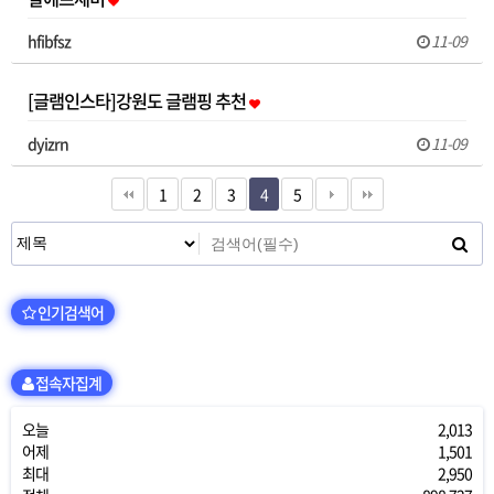
hfibfsz
11-09
[글램인스타]강원도 글램핑 추천
dyizrn
11-09
1
2
3
4
5
인기검색어
접속자집계
오늘
2,013
어제
1,501
최대
2,950