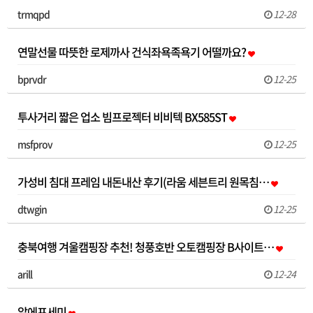
trmqpd
12-28
연말선물 따뜻한 로제까사 건식좌욕족욕기 어떨까요?
bprvdr
12-25
투사거리 짧은 업소 빔프로젝터 비비텍 BX585ST
msfprov
12-25
가성비 침대 프레임 내돈내산 후기(라움 세븐트리 원목침…
dtwgin
12-25
충북여행 겨울캠핑장 추천! 청풍호반 오토캠핑장 B사이트…
arill
12-24
알에프세미