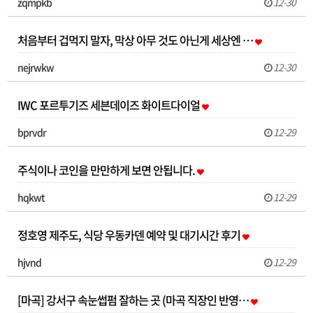
zqmpkb
12-30
처음부터 겁먹지 말자, 막상 아무 것도 아닌게 세상엔 …
nejrwkw
12-30
IWC 포르투기즈 세븐데이즈 화이트다이얼
bprvdr
12-29
주식이나 코인을 만만하게 보면 안됩니다.
hqkwt
12-29
정호영 제주도, 식당 우동카덴 예약 및 대기시간 후기
hjvnd
12-29
[마곡] 강서구 속눈썹펌 잘하는 곳 (마곡 직장인 반영…