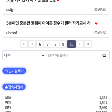
dstjy
09-30
5분이면 충분한 코웨이 아이콘 정수기 필터 자가교체 하…
ubdxof
09-30
6
7
8
9
10
인기검색어
접속자집계
오늘
1,361
어제
1,501
최대
2,950