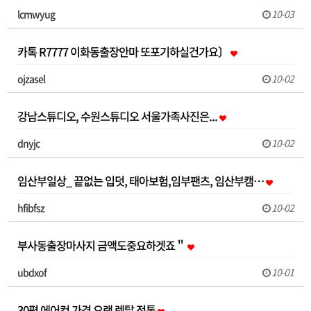
lcmwyug
10-03
카톡 R7777 이화동출장안마 또포기하실건가요〕
ojzasel
10-02
강남스튜디오, 수원스튜디오 서울가족사진은...
dnyjc
10-02
임산부일상_ 끝없는 입덧, 태아보험,임부팬츠, 임산부캠…
hfibfsz
10-02
부사동출장마사지 금액도중요하겟죠＂
ubdxof
10-01
30평 에어컨 가격 오랜 렌탈 전통