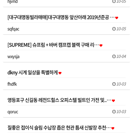
hjvnd
10-05
[대구대명동빌라매매]대구대명동 앞산아래 2019년준공 …
sqfqac
10-05
[SUPREME] 슈프림 + 바버 캠프캡 블랙 구매 리…
wxysja
10-04
dkny 시계 일상을 특별하게
fhdfk
10-03
영등포구 신길동 레전드힐스 오피스텔 빌트인 가전 및..…
qoruc
10-03
질좋은 접이식 슬림 수납장 좁은 현관 틈새 신발장 추천…