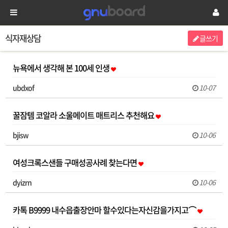
식자재상담
글쓰기
뉴욕에서 생각해 본 100세 인생
ubdxof
10-07
꿀잠템 코알라 소울메이트 매트리스 추천해요
bjisw
10-06
여성크록스샌들 구매성공사례 찾는다면
dyizrn
10-06
카톡 B9999 내수읍출장안마 할수있다는자신감을가지고⌒